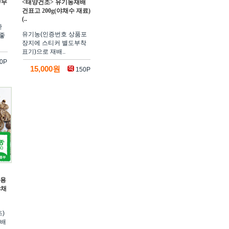
/무
<태양건조> 유기농재배
건표고 200g(야채수 재료)
(..
한
유기농(인증번호 상품포
좋
장지에 스티커 별도부착
표기)으로 재배..
0P
15,000원
150P
시용
야채
)
재배