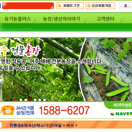
유기농플러스
농장/생산자이야기
고객센터
친환경&국내산/채소/구근/과일 > 버섯 >