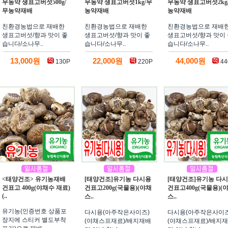
무농약 생표고버섯500g/
무농약 생표고버섯1kg/무
무농약 생표고버섯2kg
무농약재배
농약재배
농약재배
친환경농법으로 재배한
친환경농법으로 재배한
친환경농법으로 재배
생표고버섯/향과 맛이 좋
생표고버섯/향과 맛이 좋
생표고버섯/향과 맛이 
습니다/소나무..
습니다/소나무..
습니다/소나무..
13,000원
22,000원
44,000원
130P
220P
44
<태양건조> 유기농재배
[태양건조]유기농 다시용
[태양건조]유기농 다
건표고 400g(야채수 재료)
건표고200g(국물용)(야채
건표고400g(국물용)(
(..
스..
스..
유기농(인증번호 상품포
다시용(아주작은사이즈)
다시용(아주작은사이즈
장지에 스티커 별도부착
(야채스프재료)/배지재배
(야채스프재료)/배지