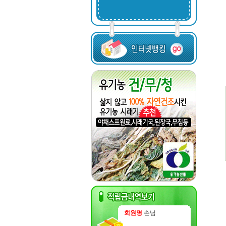
회원명
손님