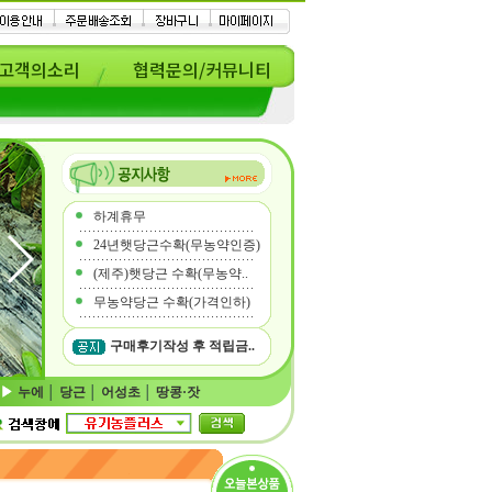
고객의소리
협력문의/커뮤니티
하계휴무
24년햇당근수확(무농약인증)
(제주)햇당근 수확(무농약..
무농약당근 수확(가격인하)
구매후기작성 후 적립금..
누에
│
당근
│
어성초
│
땅콩·잣