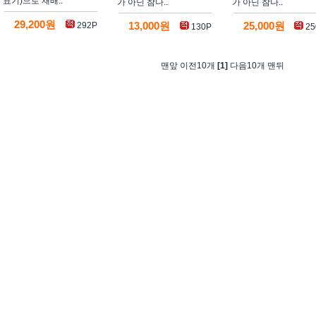
표기)으로 재배..
가 아닌 참나..
가 아닌 참나..
29,200원
292P
13,000원
25,000원
130P
25
맨앞 이전10개
[1]
다음10개 맨뒤