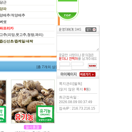
당근
양파
양배추/적양배추
버섯
파프리카
고추(피망,풋고추,청량,꽈리)
즙신선초/즙케일/새싹
-
-
[총 7개의 상품]
쪽지관리[필독]
(읽지 않은 쪽지
0
통)
최근접속일 :
2026.08.09 00:37:49
접속IP : 216.73.216.15