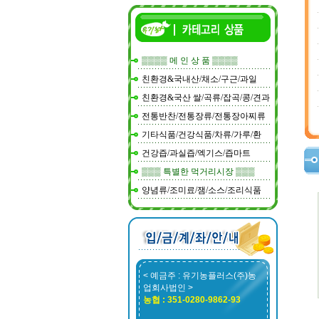
▒▒▒▒ 메 인 상 품 ▒▒▒▒
친환경&국내산/채소/구근/과일
친환경&국산 쌀/곡류/잡곡/콩/견과
전통반찬/전통장류/전통장아찌류
기타식품/건강식품/차류/가루/환
건강즙/과실즙/엑기스/즙마트
▒▒▒ 특별한 먹거리시장 ▒▒▒
양념류/조미료/잼/소스/조리식품
< 예금주 : 유기농플러스(주)농
업회사법인 >
농협 : 351-0280-9862-93