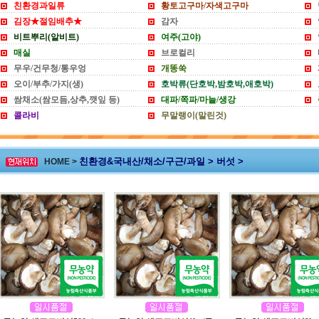
친환경과일류
황토고구마/자색고구마
김장★절임배추★
감자
비트뿌리(알비트)
여주(고야)
매실
브로컬리
무우/건무청/통우엉
개똥쑥
오이/부추/가지(생)
호박류(단호박,밤호박,애호박)
쌈채소(쌈모듬,상추,깻잎 등)
대파/쪽파/마늘/생강
콜라비
무말랭이(말린것)
친환경&국내산/채소/구근/과일 > 버섯 >
HOME >