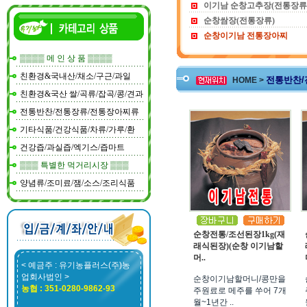
이기남 순창고추장(전통장류
순창쌈장(전통장류)
순창이기남 전통장아찌
▒▒▒▒ 메 인 상 품 ▒▒▒▒
친환경&국내산/채소/구근/과일
전통반찬/
HOME >
친환경&국산 쌀/곡류/잡곡/콩/견과
전통반찬/전통장류/전통장아찌류
기타식품/건강식품/차류/가루/환
건강즙/과실즙/엑기스/즙마트
▒▒▒ 특별한 먹거리시장 ▒▒▒
양념류/조미료/잼/소스/조리식품
순창전통/조선된장1kg(재
래식된장)(순창 이기남할
머..
< 예금주 : 유기농플러스(주)농
업회사법인 >
순창이기남할머니/콩만을
농협 : 351-0280-9862-93
주원료로 메주를 쑤어 7개
월~1년간 ..