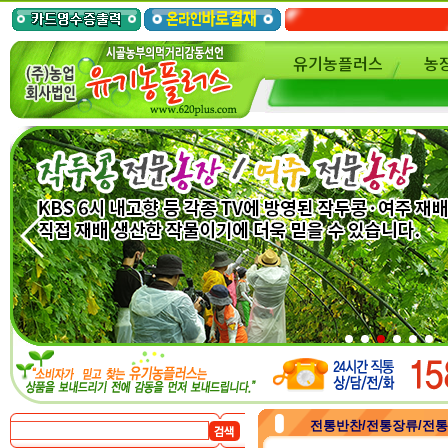
유기농플러스
농
전통반찬/전통장류/전통