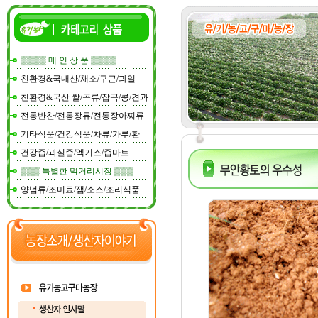
▒▒▒▒ 메 인 상 품 ▒▒▒▒
친환경&국내산/채소/구근/과일
친환경&국산 쌀/곡류/잡곡/콩/견과
전통반찬/전통장류/전통장아찌류
기타식품/건강식품/차류/가루/환
건강즙/과실즙/엑기스/즙마트
▒▒▒ 특별한 먹거리시장 ▒▒▒
양념류/조미료/잼/소스/조리식품