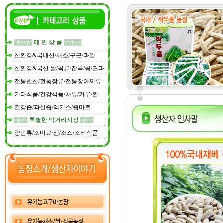
▒▒▒▒ 메 인 상 품 ▒▒▒▒
친환경&국내산/채소/구근/과일
친환경&국산 쌀/곡류/잡곡/콩/견과
전통반찬/전통장류/전통장아찌류
기타식품/건강식품/차류/가루/환
건강즙/과실즙/엑기스/즙마트
▒▒▒ 특별한 먹거리시장 ▒▒▒
양념류/조미료/잼/소스/조리식품