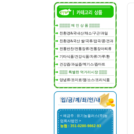
▒▒▒▒ 메 인 상 품 ▒▒▒▒
친환경&국내산/채소/구근/과일
친환경&국산 쌀/곡류/잡곡/콩/견과
전통반찬/전통장류/전통장아찌류
기타식품/건강식품/차류/가루/환
건강즙/과실즙/엑기스/즙마트
▒▒▒ 특별한 먹거리시장 ▒▒▒
양념류/조미료/잼/소스/조리식품
< 예금주 : 유기농플러스(주)농
업회사법인 >
농협 : 351-0280-9862-93