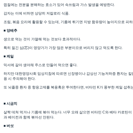
껍질에는 전분을 분해하는 효소가 있어 속쓰림과 가스 발생을 예방한다.
감자는 이에 비하면 상당히 저칼로리 식품.
조림, 볶음 요리에 활용할 수 있는데, 기름에 튀기면 지방 함유량이 높아지므로 피하
■ 양배추
생으로 먹는 것이 가열해 먹는 것보다 효과적이다.
특히 질긴 심(芯)이 영양가가 가장 많은 부분이므로 버리지 않고 먹도록 한다.
■ 케일
믹서에 갈아 생야채 주스로 만들어 먹으면 좋다.
하지만 대한영양사회 임상지침에 따르면 신장병이나 갑상선 기능저하증 환자는 칼륨
용 시 주의해야 한다.
또 뇌졸중 환자 중 항응고제를 복용혹은 투여한다면, 비타민 K가 풍부한 케일 섭취는
■ 시금치
살짝 데쳐 먹거나 기름에 볶아 먹는다. 너무 오래 삶으면 비타민 C와 베타 카로틴이 
과 베이컨과 함께 볶아선 안된다.
■ 버섯