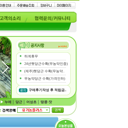
고객의소리
협력문의/커뮤니티
하계휴무
24년햇당근수확(무농약인증)
(제주)햇당근 수확(무농약..
무농약당근 수확(가격인하)
구매후기작성 후 적립금..
누에
│
당근
│
어성초
│
땅콩·잣