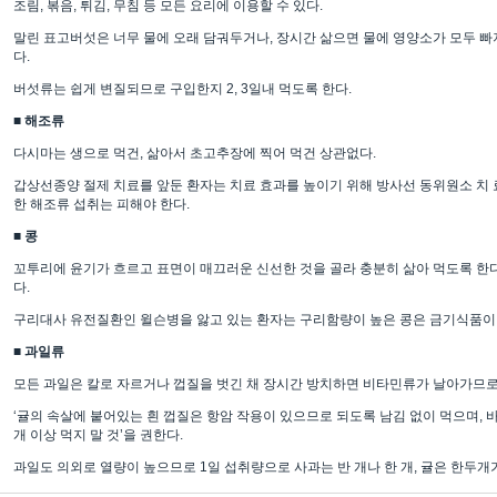
조림, 볶음, 튀김, 무침 등 모든 요리에 이용할 수 있다.
말린 표고버섯은 너무 물에 오래 담궈두거나, 장시간 삶으면 물에 영양소가 모두 빠
다.
버섯류는 쉽게 변질되므로 구입한지 2, 3일내 먹도록 한다.
■ 해조류
다시마는 생으로 먹건, 삶아서 초고추장에 찍어 먹건 상관없다.
갑상선종양 절제 치료를 앞둔 환자는 치료 효과를 높이기 위해 방사선 동위원소 치 료
한 해조류 섭취는 피해야 한다.
■ 콩
꼬투리에 윤기가 흐르고 표면이 매끄러운 신선한 것을 골라 충분히 삶아 먹도록 한다.
다.
구리대사 유전질환인 윌슨병을 앓고 있는 환자는 구리함량이 높은 콩은 금기식품이
■ 과일류
모든 과일은 칼로 자르거나 껍질을 벗긴 채 장시간 방치하면 비타민류가 날아가므로,
‘귤의 속살에 붙어있는 흰 껍질은 항암 작용이 있으므로 되도록 남김 없이 먹으며, 
개 이상 먹지 말 것’을 권한다.
과일도 의외로 열량이 높으므로 1일 섭취량으로 사과는 반 개나 한 개, 귤은 한두개