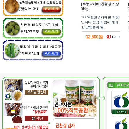
[무농약재배]친환경 기장
500g
100%친환경재배한 기장
입니다/정성과 함께 재배
한 땀방울이 좋..
12,500원
125P