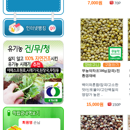
7,000원
70P
무농약차조500g(잡곡)/친
환경재배
백미와혼합/잡곡/고소한
맛/신토불이/고단백질의
영양가 높은 ..
15,000원
150P
회원명
손님