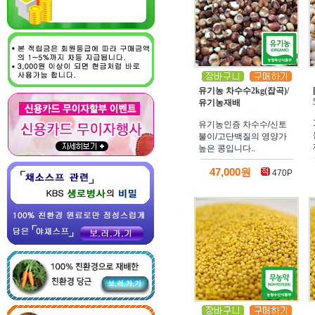
유기농 차수수2kg(잡곡)/
유기농재배
유기농인증 차수수/신토
불이/고단백질의 영양가
높은 콩입니다..
47,000원
470P