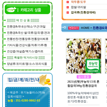
작두콩/도두
찹쌀/귀리쌀
잡곡류(친환경재배)
▒▒▒▒ 메 인 상 품 ▒▒▒▒
친환경&국내산/채소/구근/과일
친환경&국
HOME >
친환경&국산 쌀/곡류/잡곡/콩/견과
전통반찬/전통장류/전통장아찌류
기타식품/건강식품/차류/가루/환
건강즙/과실즙/엑기스/즙마트
▒▒▒ 특별한 먹거리시장 ▒▒▒
양념류/조미료/잼/소스/조리식품
2021년[햇]무농약 15곡 혼
합잡곡500g/친환경잡곡
< 예금주 : 유기농플러스(주)농
100%무농약재배이상(인
업회사법인 >
증번호-제품포장지 별도
농협 : 351-0280-9862-93
표기)/친환경잡..