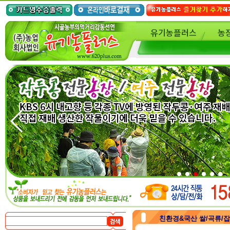
유기농플러스
농
친환경&국산 쌀/곡류/잡