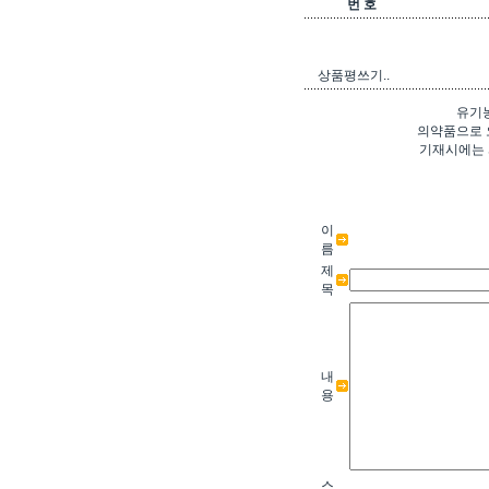
번 호
상품평쓰기..
유기
의약품으로 
기재시에는 
이
름
제
목
내
용
스