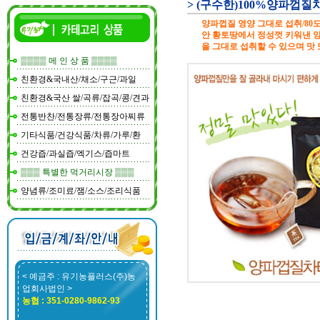
> (구수한)100%양파껍질차
양파껍질 영양 그대로 섭취/80
안 황토땅에서 정성껏 키워낸 
을 그대로 섭취할 수 있으며 맛
▒▒▒▒ 메 인 상 품 ▒▒▒▒
친환경&국내산/채소/구근/과일
친환경&국산 쌀/곡류/잡곡/콩/견과
전통반찬/전통장류/전통장아찌류
기타식품/건강식품/차류/가루/환
건강즙/과실즙/엑기스/즙마트
▒▒▒ 특별한 먹거리시장 ▒▒▒
양념류/조미료/잼/소스/조리식품
< 예금주 : 유기농플러스(주)농
업회사법인 >
농협 : 351-0280-9862-93