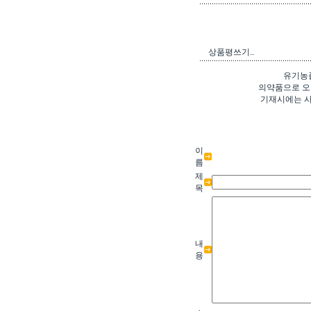
상품평쓰기..
유기농
의약품으로 오
기재시에는 사
이
름
제
목
내
용