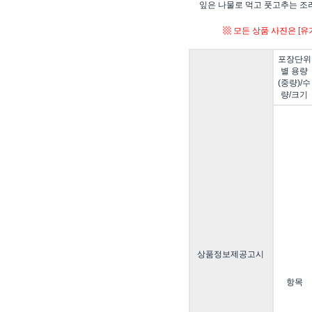
잎은 나물로 먹고 풋고추는 조
▩ 모든 상품 사진은 [
포장단위
별 용량
(중량)/수
량/크기
상품정보제공고시
항목