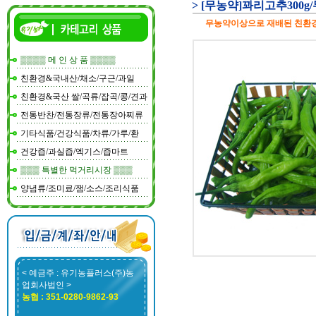
> [무농약]꽈리고추300
무농약이상으로 재배된 친환
▒▒▒▒ 메 인 상 품 ▒▒▒▒
친환경&국내산/채소/구근/과일
친환경&국산 쌀/곡류/잡곡/콩/견과
전통반찬/전통장류/전통장아찌류
기타식품/건강식품/차류/가루/환
건강즙/과실즙/엑기스/즙마트
▒▒▒ 특별한 먹거리시장 ▒▒▒
양념류/조미료/잼/소스/조리식품
< 예금주 : 유기농플러스(주)농
업회사법인 >
농협 : 351-0280-9862-93