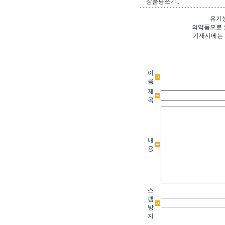
상품평쓰기..
유기
의약품으로 
기재시에는 
이
름
제
목
내
용
스
팸
방
지