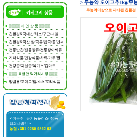
> 무농약 오이고추1kg/
무농약이상으로 재배된 친환경
▒▒▒▒ 메 인 상 품 ▒▒▒▒
친환경&국내산/채소/구근/과일
친환경&국산 쌀/곡류/잡곡/콩/견과
전통반찬/전통장류/전통장아찌류
기타식품/건강식품/차류/가루/환
건강즙/과실즙/엑기스/즙마트
▒▒▒ 특별한 먹거리시장 ▒▒▒
양념류/조미료/잼/소스/조리식품
< 예금주 : 유기농플러스(주)농
업회사법인 >
농협 : 351-0280-9862-93